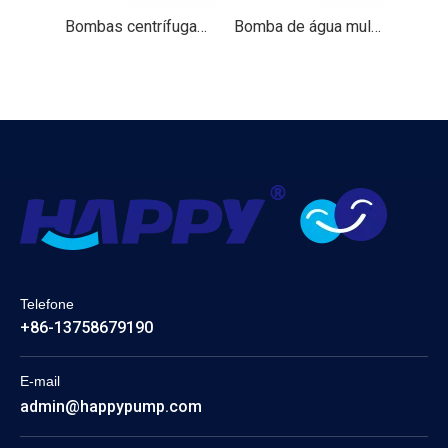
Bombas centrífugas （HNF）
Bomba de água multi-gigante vertical
Telefone
+86-13758679190
E-mail
admin@happypump.com